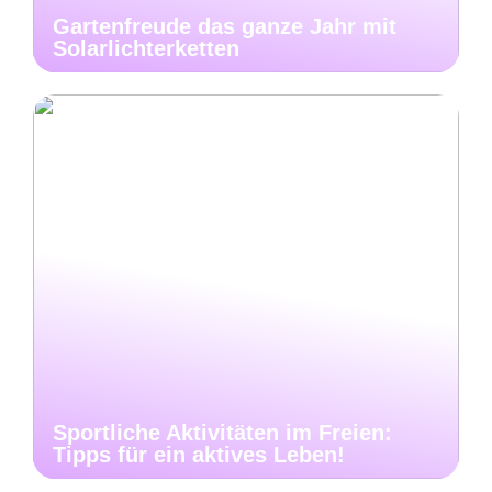
Gartenfreude das ganze Jahr mit
Solarlichterketten
Sportliche Aktivitäten im Freien:
Tipps für ein aktives Leben!