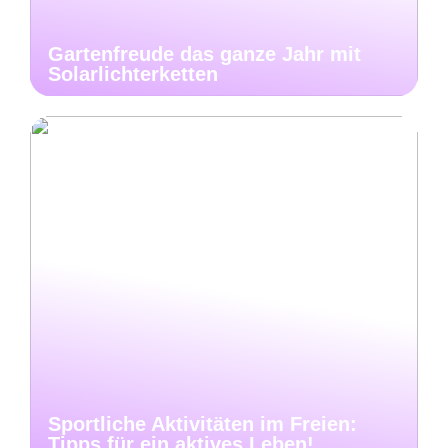
Gartenfreude das ganze Jahr mit
Solarlichterketten
Sportliche Aktivitäten im Freien:
Tipps für ein aktives Leben!