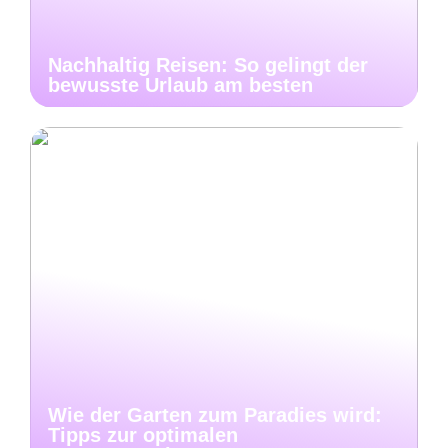
Nachhaltig Reisen: So gelingt der
bewusste Urlaub am besten
Wie der Garten zum Paradies wird:
Tipps zur optimalen