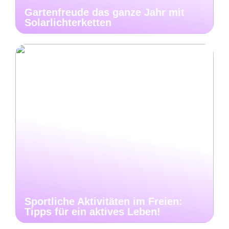
Gartenfreude das ganze Jahr mit
Solarlichterketten
Sportliche Aktivitäten im Freien:
Tipps für ein aktives Leben!