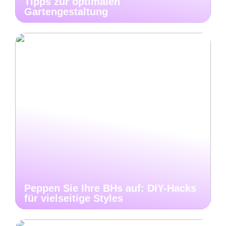
Tipps zur optimalen
Gartengestaltung
Peppen Sie Ihre BHs auf: DIY-Hacks
für vielseitige Styles