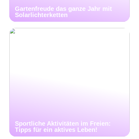
Gartenfreude das ganze Jahr mit
Solarlichterketten
Sportliche Aktivitäten im Freien:
Tipps für ein aktives Leben!