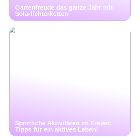
Gartenfreude das ganze Jahr mit
Solarlichterketten
Sportliche Aktivitäten im Freien:
Tipps für ein aktives Leben!