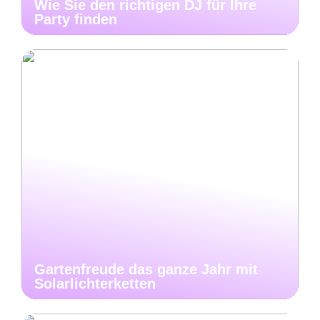
Wie Sie den richtigen DJ für Ihre
Party finden
Gartenfreude das ganze Jahr mit
Solarlichterketten