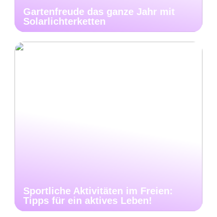
Gartenfreude das ganze Jahr mit
Solarlichterketten
Sportliche Aktivitäten im Freien:
Tipps für ein aktives Leben!