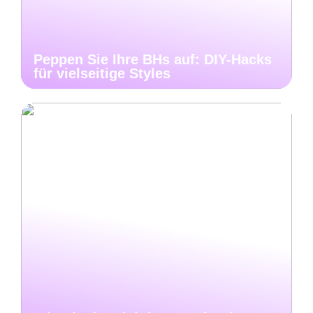
Peppen Sie Ihre BHs auf: DIY-Hacks
für vielseitige Styles