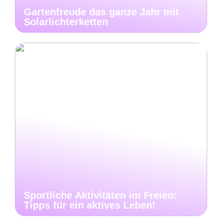
Gartenfreude das ganze Jahr mit
Solarlichterketten
Sportliche Aktivitäten im Freien:
Tipps für ein aktives Leben!