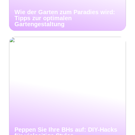
Wie der Garten zum Paradies wird:
Tipps zur optimalen
Gartengestaltung
Peppen Sie Ihre BHs auf: DIY-Hacks