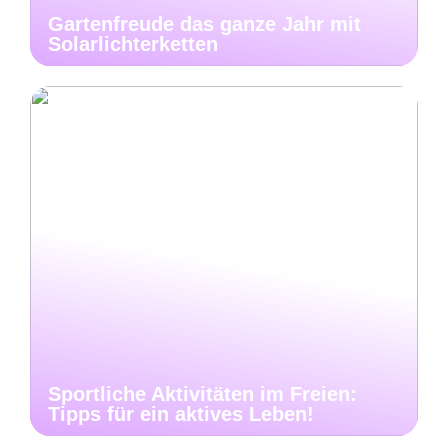
Gartenfreude das ganze Jahr mit
Solarlichterketten
Sportliche Aktivitäten im Freien:
Tipps für ein aktives Leben!