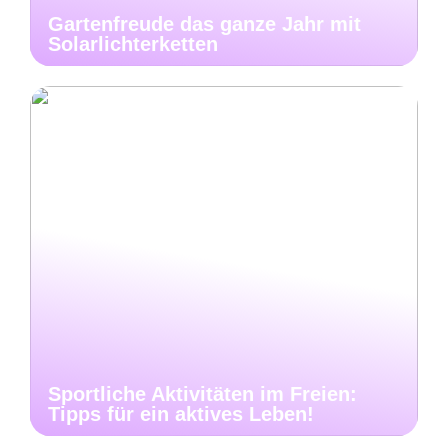
Gartenfreude das ganze Jahr mit
Solarlichterketten
Sportliche Aktivitäten im Freien:
Tipps für ein aktives Leben!