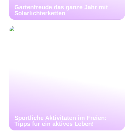
Gartenfreude das ganze Jahr mit
Solarlichterketten
Sportliche Aktivitäten im Freien:
Tipps für ein aktives Leben!