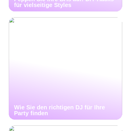
für vielseitige Styles
Wie Sie den richtigen DJ für Ihre
Party finden