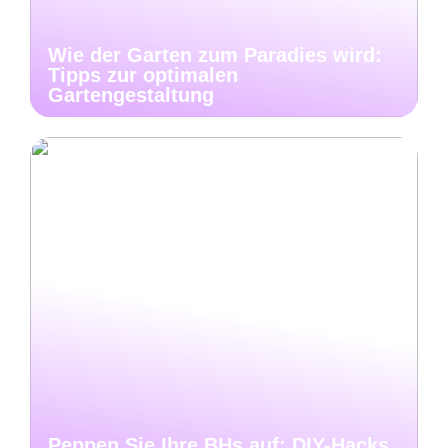
Wie der Garten zum Paradies wird:
Tipps zur optimalen
Gartengestaltung
Peppen Sie Ihre BHs auf: DIY-Hacks