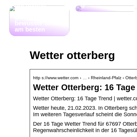
Nachhaltig
g
Reisen: So
gelingt der
bewusste Urlaub
am besten
Wetter otterberg
http s://www.wetter.com › … › Rheinland-Pfalz › Otter
Wetter Otterberg: 16 Tage
Wetter Otterberg: 16 Tage Trend | wetter.
Wetter heute, 21.02.2023. In Otterberg sc
Im weiteren Tagesverlauf scheint die Son
Der 16 Tage Wetter Trend für 67697 Otte
Regenwahrscheinlichkeit in der 16 Tagesüb