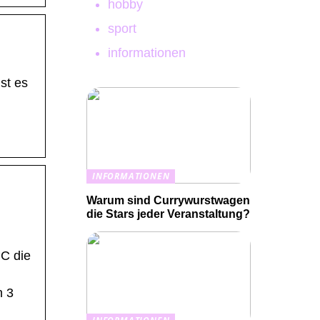
hobby
sport
informationen
st es
INFORMATIONEN
Warum sind Currywurstwagen
die Stars jeder Veranstaltung?
°C die
n 3