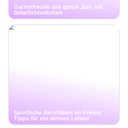
Gartenfreude das ganze Jahr mit
Solarlichterketten
Sportliche Aktivitäten im Freien:
Tipps für ein aktives Leben!