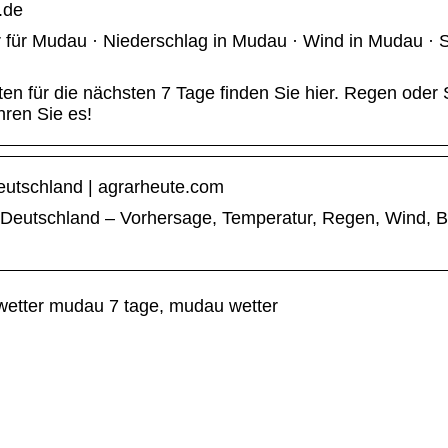
.de
 für Mudau · Niederschlag in Mudau · Wind in Mudau ·
en für die nächsten 7 Tage finden Sie hier. Regen oder
hren Sie es!
eutschland | agrarheute.com
n Deutschland – Vorhersage, Temperatur, Regen, Wind, 
wetter mudau 7 tage, mudau wetter
Peppen Sie Ihre
BHs auf: DIY-
Hacks für
Wie Sie den
vielseitige
richtigen DJ für