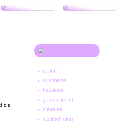
n
Leben!
reisen
erlebnisse
haustiere
gemeinschaft
d die
zuhause
wohlbefinden