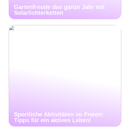
Gartenfreude das ganze Jahr mit
Solarlichterketten
Sportliche Aktivitäten im Freien:
Tipps für ein aktives Leben!