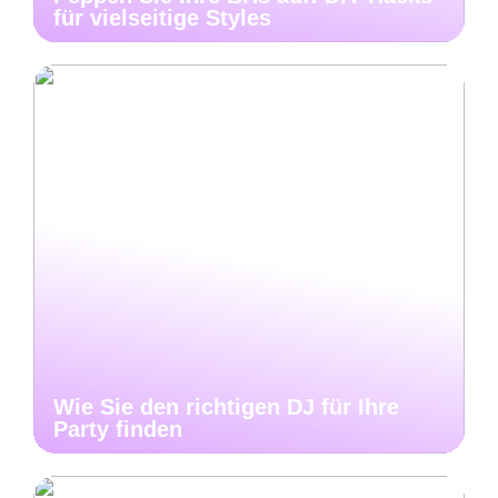
für vielseitige Styles
Wie Sie den richtigen DJ für Ihre
Party finden