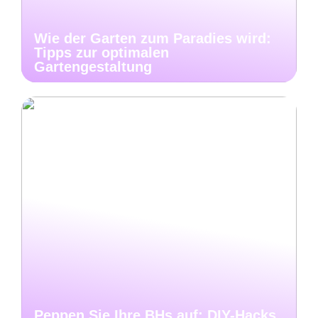
Wie der Garten zum Paradies wird:
Tipps zur optimalen
Gartengestaltung
Peppen Sie Ihre BHs auf: DIY-Hacks