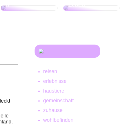
n
Leben!
reisen
erlebnisse
haustiere
gemeinschaft
deckt
zuhause
elle
wohlbefinden
hland.