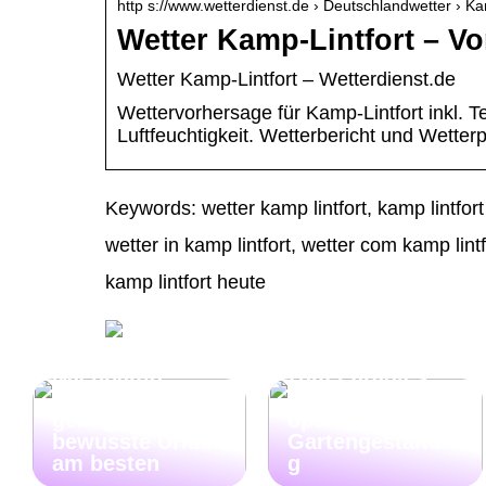
http s://www.wetterdienst.de › Deutschlandwetter › 
Wetter Kamp-Lintfort – Vo
Wetter Kamp-Lintfort – Wetterdienst.de
Wettervorhersage für Kamp-Lintfort inkl. 
Luftfeuchtigkeit. Wetterbericht und Wetter
Keywords: wetter kamp lintfort, kamp lintfort
wetter in kamp lintfort, wetter com kamp lintf
kamp lintfort heute
Wie der Garten
Nachhaltig
zum Paradies
Reisen: So
wird: Tipps zur
gelingt der
optimalen
bewusste Urlaub
Gartengestaltun
am besten
g