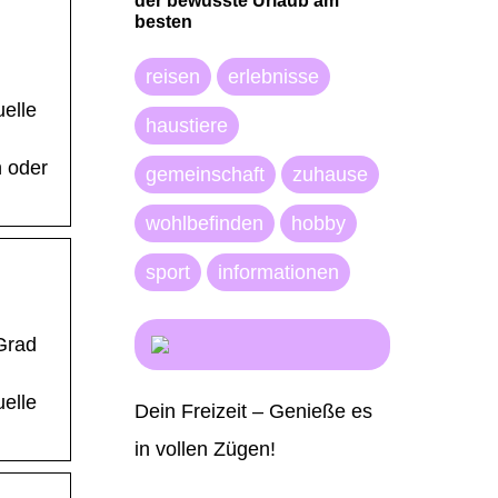
der bewusste Urlaub am
besten
reisen
erlebnisse
uelle
haustiere
n oder
gemeinschaft
zuhause
wohlbefinden
hobby
sport
informationen
Grad
uelle
Dein Freizeit – Genieße es
in vollen Zügen!