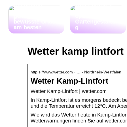
Nachhaltig
zum Paradies
Reisen: So
wird: Tipps zur
gelingt der
optimalen
bewusste Urlaub
Gartengestaltun
am besten
g
Wetter kamp lintfort
http s://www.wetter.com › … › Nordrhein-Westfalen
Wetter Kamp-Lintfort
Wetter Kamp-Lintfort | wetter.com
In Kamp-Lintfort ist es morgens bedeckt b
und die Temperatur erreicht 12°C. Am Aben
Wie wird das Wetter heute in Kamp-Lintfo
Wetterwarnungen finden Sie auf wetter.co