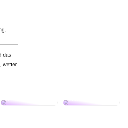
ng.
rd das
, wetter
Gartenfreude
Sportliche
das ganze Jahr
Aktivitäten im
mit
Freien: Tipps für
Solarlichterkette
ein aktives
n
Leben!