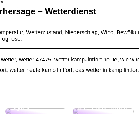
Kam…
rhersage – Wetterdienst
Temperatur, Wetterzustand, Niederschlag, Wind, Bewölku
prognose.
 wetter, wetter 47475, wetter kamp-lintfort heute, wie wi
ort, wetter heute kamp lintfort, das wetter in kamp lintfort
Peppen Sie Ihre
BHs auf: DIY-
Hacks für
Wie Sie den
vielseitige
richtigen DJ für
Styles
Ihre Party finden