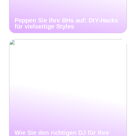
Peppen Sie Ihre BHs auf: DIY-Hacks
für vielseitige Styles
Wie Sie den richtigen DJ für Ihre