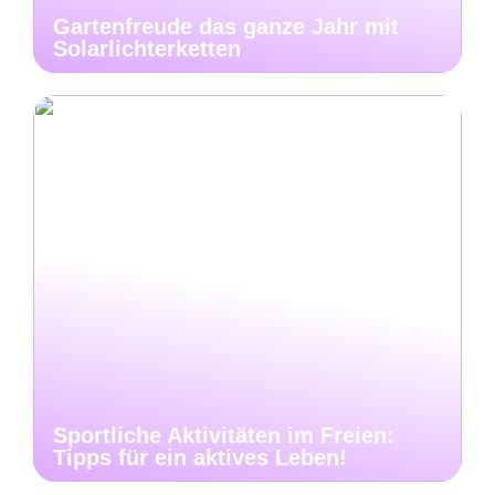
Gartenfreude das ganze Jahr mit
Solarlichterketten
Sportliche Aktivitäten im Freien:
Tipps für ein aktives Leben!