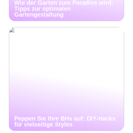
Wie der Garten zum Paradies wird:
Tipps zur optimalen
Gartengestaltung
Peppen Sie Ihre BHs auf: DIY-Hacks
für vielseitige Styles