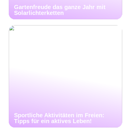
Gartenfreude das ganze Jahr mit
Solarlichterketten
Sportliche Aktivitäten im Freien:
Tipps für ein aktives Leben!