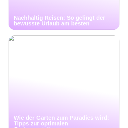
Nachhaltig Reisen: So gelingt der
bewusste Urlaub am besten
Wie der Garten zum Paradies wird:
Tipps zur optimalen