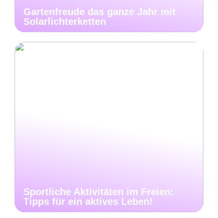
Gartenfreude das ganze Jahr mit
Solarlichterketten
Sportliche Aktivitäten im Freien:
Tipps für ein aktives Leben!