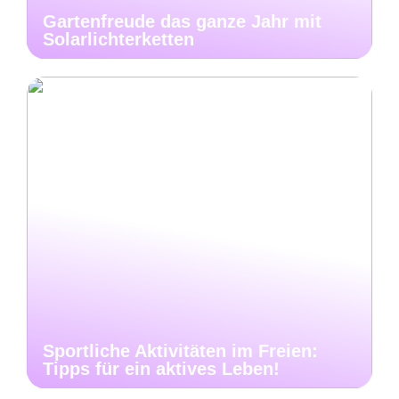
Gartenfreude das ganze Jahr mit
Solarlichterketten
Sportliche Aktivitäten im Freien:
Tipps für ein aktives Leben!