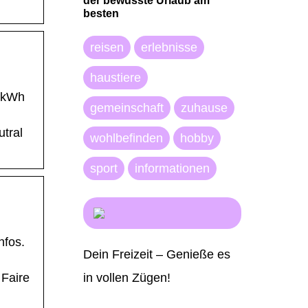
der bewusste Urlaub am
besten
reisen
erlebnisse
haustiere
0 kWh
gemeinschaft
zuhause
tral
wohlbefinden
hobby
sport
informationen
nfos.
Dein Freizeit – Genieße es
in vollen Zügen!
 Faire