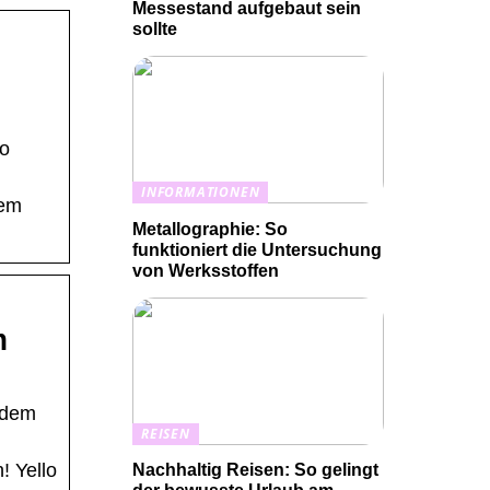
Messestand aufgebaut sein
sollte
lo
INFORMATIONEN
rem
Metallographie: So
funktioniert die Untersuchung
von Werksstoffen
m
ndem
REISEN
! Yello
Nachhaltig Reisen: So gelingt