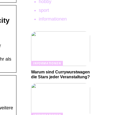
hobby
sport
informationen
ity
r
hr als
INFORMATIONEN
Warum sind Currywurstwagen
die Stars jeder Veranstaltung?
weitere