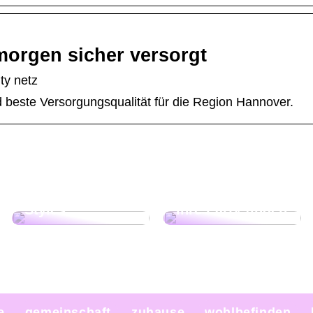
morgen sicher versorgt
ty netz
 beste Versorgungsqualität für die Region Hannover.
Peppen Sie Ihre
BHs auf: DIY-
Hacks für
Wie Sie den
vielseitige
richtigen DJ für
Styles
Ihre Party finden
e
gemeinschaft
zuhause
wohlbefinden