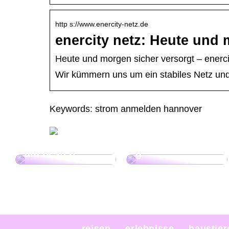
http s://www.enercity-netz.de
enercity netz: Heute und 
Heute und morgen sicher versorgt – enerci
Wir kümmern uns um ein stabiles Netz und
Wie der Garten
Keywords: strom anmelden hannover
Nachhaltig
zum Paradies
Reisen: So
wird: Tipps zur
gelingt der
optimalen
bewusste Urlaub
Gartengestaltun
am besten
g
reisen
erlebnisse
haustier