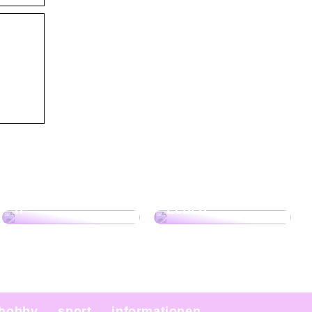
Gartenfreude
Sportliche
das ganze Jahr
Aktivitäten im
mit
Freien: Tipps für
Solarlichterkette
ein aktives
n
Leben!
hobby
sport
informationen