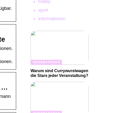
hobby
ügbar.
sport
informationen
te
tionen.
tionen.
INFORMATIONEN
Warum sind Currywurstwagen
die Stars jeder Veranstaltung?
m …
lmann