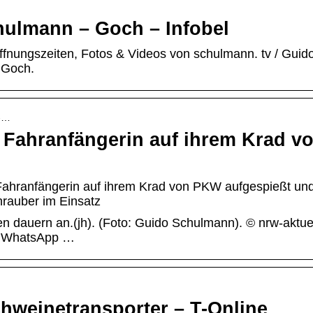
hulmann – Goch – Infobel
fnungszeiten, Fotos & Videos von schulmann. tv / Guid
 Goch.
e-…
e Fahranfängerin auf ihrem Krad v
e Fahranfängerin auf ihrem Krad von PKW aufgespießt un
hrauber im Einsatz
n dauern an.(jh). (Foto: Guido Schulmann). © nrw-aktuell
r WhatsApp …
Schweinetransporter – T-Online