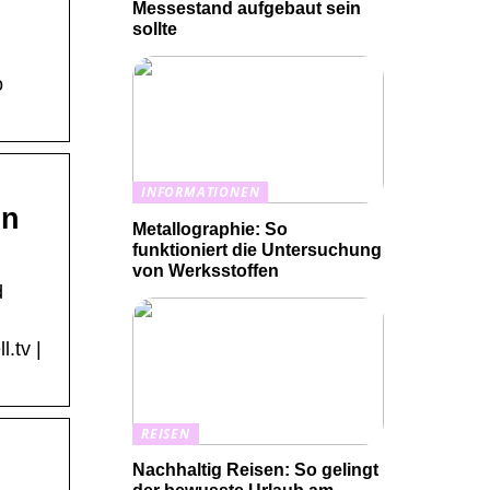
Messestand aufgebaut sein
sollte
o
INFORMATIONEN
on
Metallographie: So
funktioniert die Untersuchung
von Werksstoffen
d
.tv |
REISEN
Nachhaltig Reisen: So gelingt