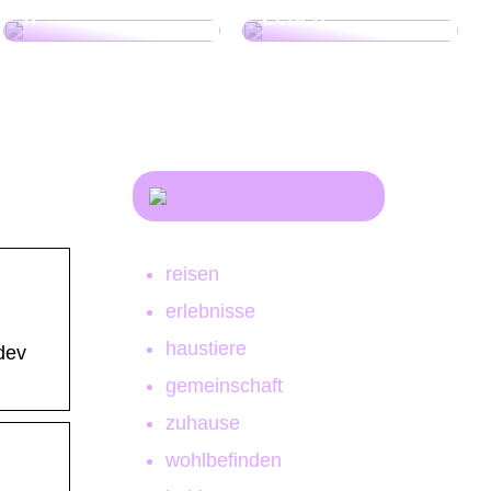
n
Leben!
reisen
erlebnisse
haustiere
dev
gemeinschaft
zuhause
wohlbefinden