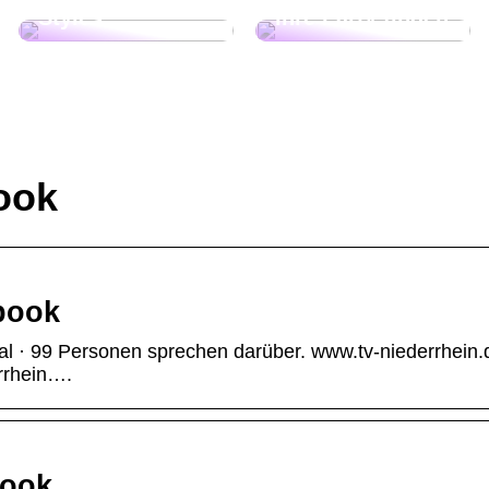
Styles
Ihre Party finden
ook
book
l · 99 Personen sprechen darüber. www.tv-niederrhein.
rrhein….
book