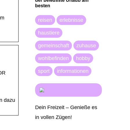
der bewusste Urlaub am
besten
em
reisen
erlebnisse
haustiere
gemeinschaft
zuhause
wohlbefinden
hobby
sport
informationen
NDR
n dazu
Dein Freizeit – Genieße es
in vollen Zügen!
Gartenfreude
Sportliche