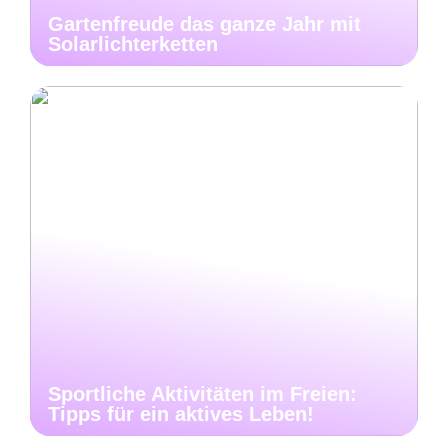
Gartenfreude das ganze Jahr mit
Solarlichterketten
Sportliche Aktivitäten im Freien:
Tipps für ein aktives Leben!