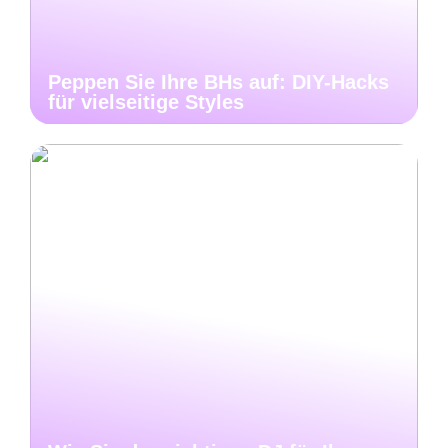
Peppen Sie Ihre BHs auf: DIY-Hacks
für vielseitige Styles