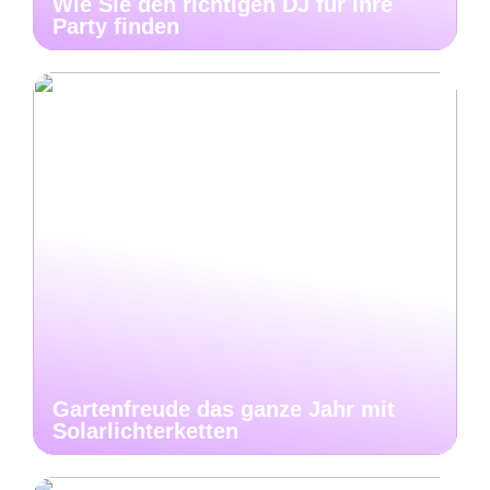
Wie Sie den richtigen DJ für Ihre
Party finden
Gartenfreude das ganze Jahr mit
Solarlichterketten