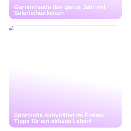
Gartenfreude das ganze Jahr mit
Solarlichterketten
Sportliche Aktivitäten im Freien:
Tipps für ein aktives Leben!