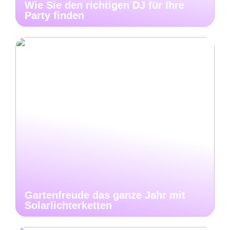
Wie Sie den richtigen DJ für Ihre
Party finden
Gartenfreude das ganze Jahr mit
Solarlichterketten