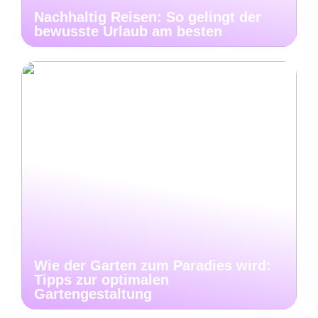
Nachhaltig Reisen: So gelingt der
bewusste Urlaub am besten
Wie der Garten zum Paradies wird:
Tipps zur optimalen
Gartengestaltung