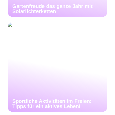
Gartenfreude das ganze Jahr mit
Solarlichterketten
Sportliche Aktivitäten im Freien:
Tipps für ein aktives Leben!