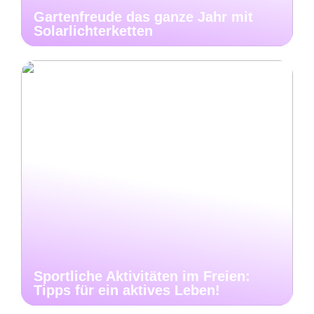
Gartenfreude das ganze Jahr mit
Solarlichterketten
Sportliche Aktivitäten im Freien:
Tipps für ein aktives Leben!