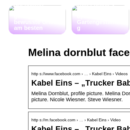
Nachhaltig
zum Paradies
Reisen: So
wird: Tipps zur
gelingt der
optimalen
bewusste Urlaub
Gartengestaltun
am besten
g
Melina dornblut fac
http s://www.facebook.com › … › Kabel Eins › Videos
Kabel Eins – „Trucker Bab
Melina Dornblut, profile picture. Melina Do
picture. Nicole Wiesner. Steve Wiesner.
http s://m.facebook.com › … › Kabel Eins › Video
Kabel Eins – „Trucker Bab