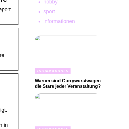
hobby
eport.
sport
informationen
re
INFORMATIONEN
Warum sind Currywurstwagen
die Stars jeder Veranstaltung?
igt.
n in