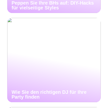
Peppen Sie Ihre BHs auf: DIY-Hacks
für vielseitige Styles
Wie Sie den richtigen DJ für Ihre
Party finden