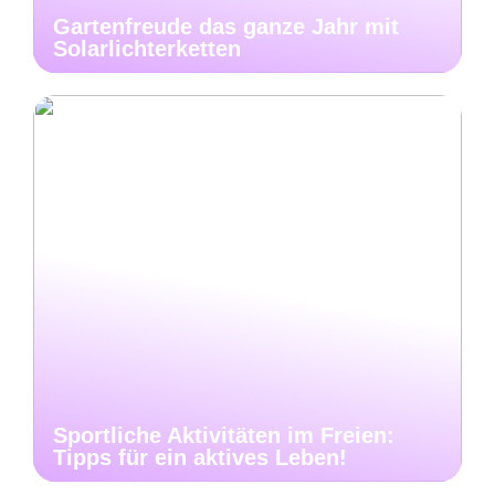
Gartenfreude das ganze Jahr mit
Solarlichterketten
Sportliche Aktivitäten im Freien:
Tipps für ein aktives Leben!