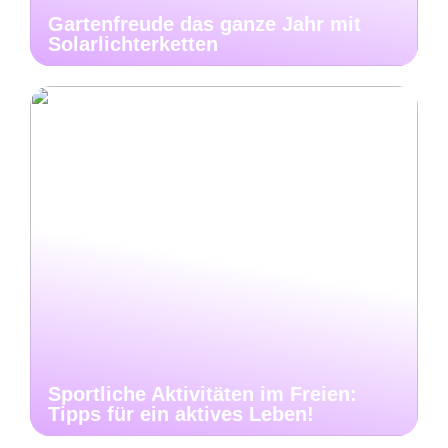
Gartenfreude das ganze Jahr mit
Solarlichterketten
Sportliche Aktivitäten im Freien:
Tipps für ein aktives Leben!