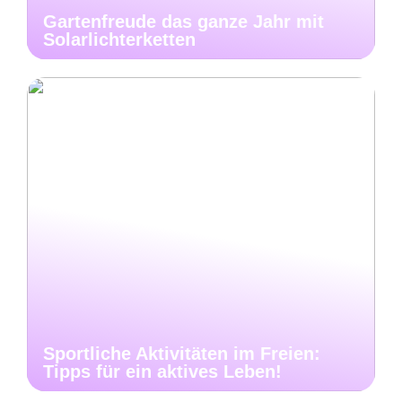
Gartenfreude das ganze Jahr mit
Solarlichterketten
Sportliche Aktivitäten im Freien:
Tipps für ein aktives Leben!