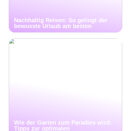
Nachhaltig Reisen: So gelingt der
bewusste Urlaub am besten
Wie der Garten zum Paradies wird:
Tipps zur optimalen