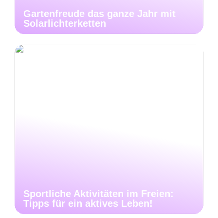
Gartenfreude das ganze Jahr mit
Solarlichterketten
Sportliche Aktivitäten im Freien:
Tipps für ein aktives Leben!