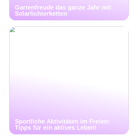
Gartenfreude das ganze Jahr mit
Solarlichterketten
Sportliche Aktivitäten im Freien:
Tipps für ein aktives Leben!