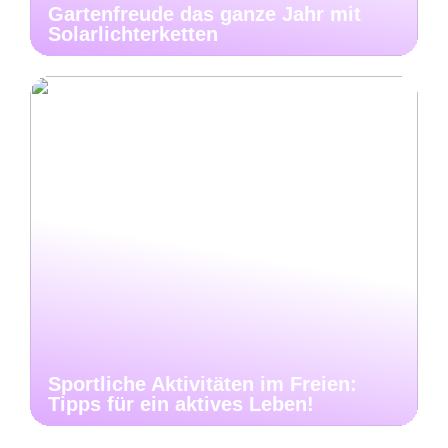
Gartenfreude das ganze Jahr mit
Solarlichterketten
Sportliche Aktivitäten im Freien:
Tipps für ein aktives Leben!