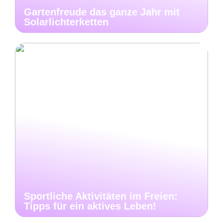
Gartenfreude das ganze Jahr mit
Solarlichterketten
Sportliche Aktivitäten im Freien:
Tipps für ein aktives Leben!