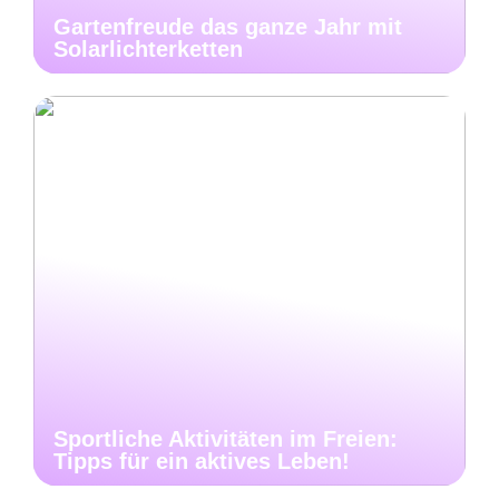
Gartenfreude das ganze Jahr mit
Solarlichterketten
Sportliche Aktivitäten im Freien:
Tipps für ein aktives Leben!