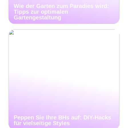
Wie der Garten zum Paradies wird:
Tipps zur optimalen
Gartengestaltung
Peppen Sie Ihre BHs auf: DIY-Hacks
für vielseitige Styles