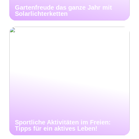
Gartenfreude das ganze Jahr mit
Solarlichterketten
Sportliche Aktivitäten im Freien:
Tipps für ein aktives Leben!