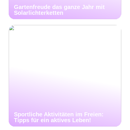
Gartenfreude das ganze Jahr mit
Solarlichterketten
Sportliche Aktivitäten im Freien:
Tipps für ein aktives Leben!