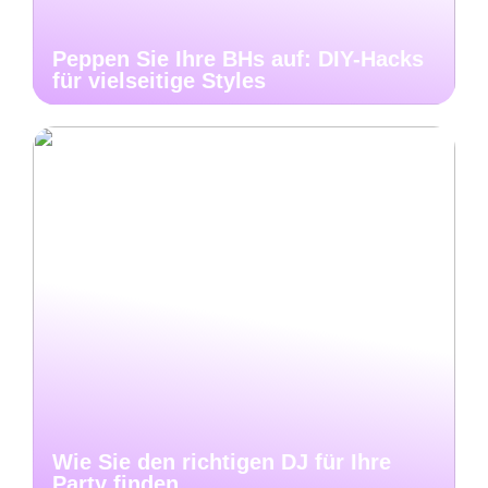
Peppen Sie Ihre BHs auf: DIY-Hacks
für vielseitige Styles
Wie Sie den richtigen DJ für Ihre
Party finden