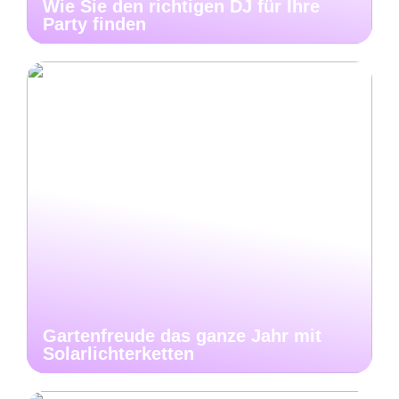
Wie Sie den richtigen DJ für Ihre
Party finden
Gartenfreude das ganze Jahr mit
Solarlichterketten