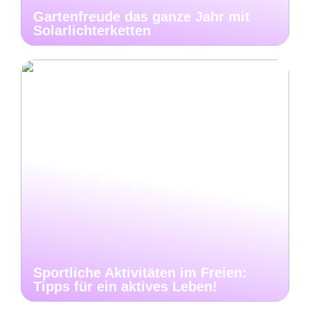
Gartenfreude das ganze Jahr mit
Solarlichterketten
Sportliche Aktivitäten im Freien:
Tipps für ein aktives Leben!