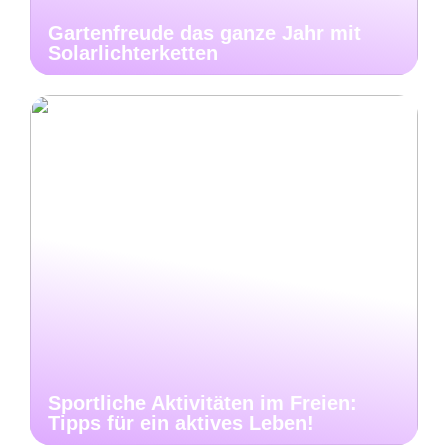
Gartenfreude das ganze Jahr mit
Solarlichterketten
Sportliche Aktivitäten im Freien:
Tipps für ein aktives Leben!