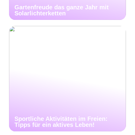
Gartenfreude das ganze Jahr mit
Solarlichterketten
Sportliche Aktivitäten im Freien:
Tipps für ein aktives Leben!