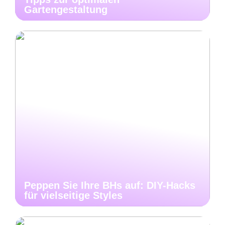
Gartengestaltung
Peppen Sie Ihre BHs auf: DIY-Hacks
für vielseitige Styles