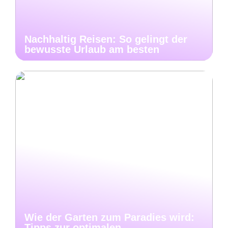
Nachhaltig Reisen: So gelingt der
bewusste Urlaub am besten
Wie der Garten zum Paradies wird:
Tipps zur optimalen