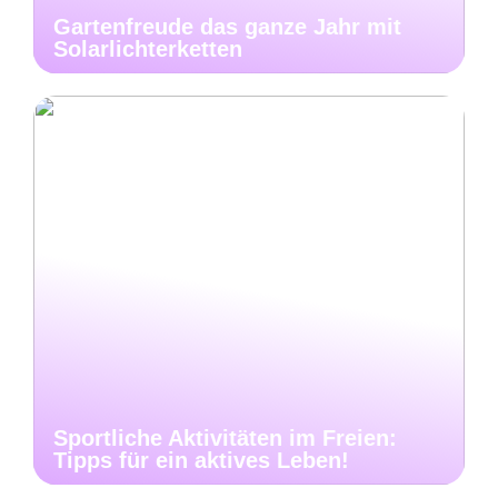
Gartenfreude das ganze Jahr mit
Solarlichterketten
Sportliche Aktivitäten im Freien:
Tipps für ein aktives Leben!