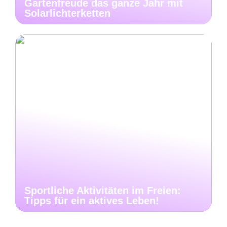
Gartenfreude das ganze Jahr mit
Solarlichterketten
Sportliche Aktivitäten im Freien:
Tipps für ein aktives Leben!