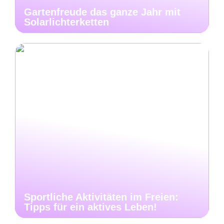
Gartenfreude das ganze Jahr mit
Solarlichterketten
Sportliche Aktivitäten im Freien:
Tipps für ein aktives Leben!