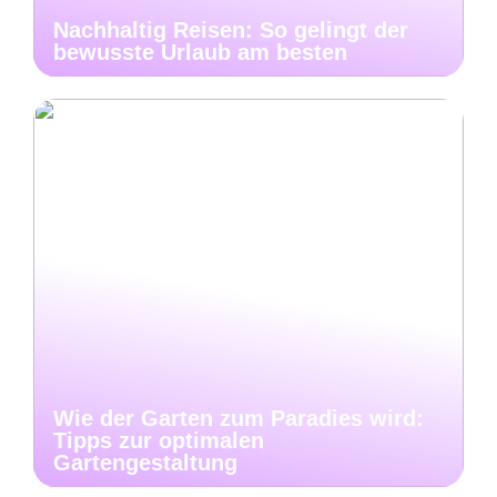
Nachhaltig Reisen: So gelingt der
bewusste Urlaub am besten
Wie der Garten zum Paradies wird:
Tipps zur optimalen
Gartengestaltung