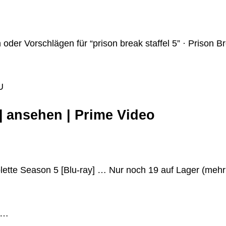
der Vorschlägen für “prison break staffel 5” · Prison B
U
] ansehen | Prime Video
ette Season 5 [Blu-ray] … Nur noch 19 auf Lager (mehr 
-B…