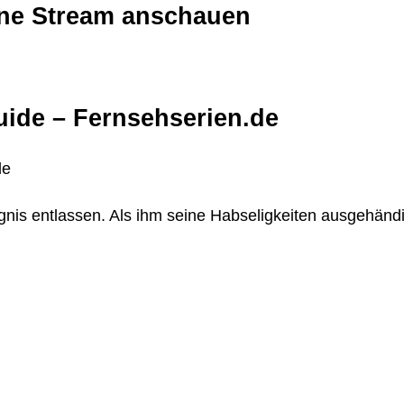
line Stream anschauen
uide – Fernsehserien.de
de
is entlassen. Als ihm seine Habseligkeiten ausgehändig