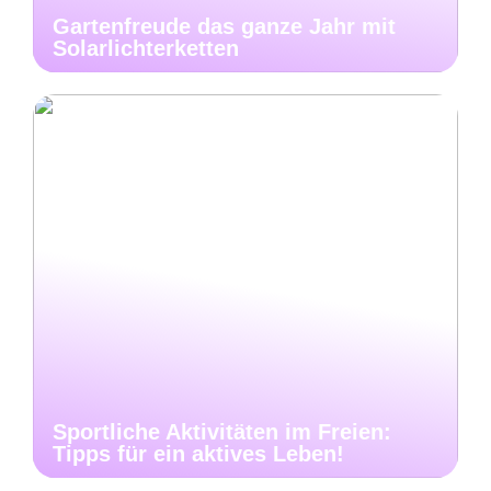
Gartenfreude das ganze Jahr mit
Solarlichterketten
Sportliche Aktivitäten im Freien:
Tipps für ein aktives Leben!