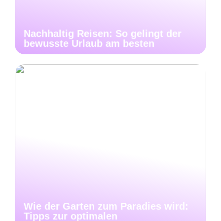
Nachhaltig Reisen: So gelingt der
bewusste Urlaub am besten
Wie der Garten zum Paradies wird:
Tipps zur optimalen