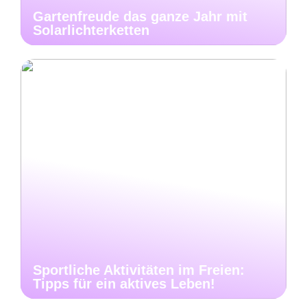
Gartenfreude das ganze Jahr mit
Solarlichterketten
Sportliche Aktivitäten im Freien:
Tipps für ein aktives Leben!