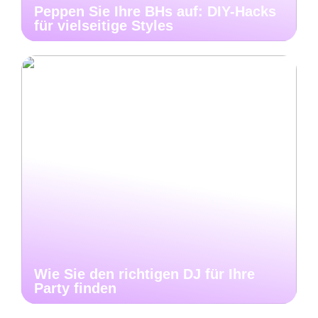
Peppen Sie Ihre BHs auf: DIY-Hacks
für vielseitige Styles
Wie Sie den richtigen DJ für Ihre
Party finden