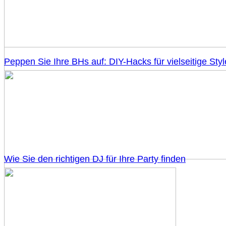
Peppen Sie Ihre BHs auf: DIY-Hacks für vielseitige Styl
Wie Sie den richtigen DJ für Ihre Party finden